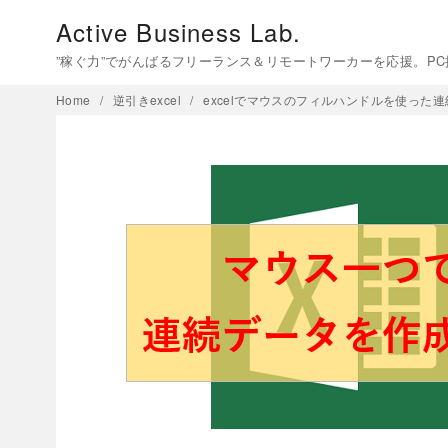
コ
Active Business Lab.
ン
”稼ぐ力”でがんばるフリーランス＆リモートワーカーを応援。P
テ
ン
Home
逆引きexcel
excelでマウスのフィルハンドルを使った
ツ
へ
移
動